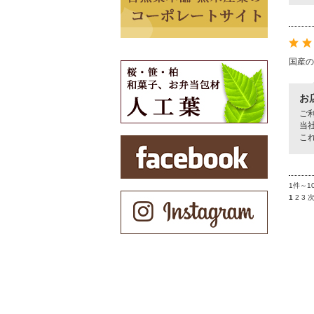
国産の
お
ご
当
こ
1件～1
1
2
3