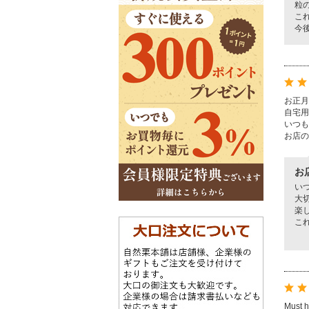
粒
こ
今
お正月
自宅用
いつも
お店の
お
い
大
楽
こ
Must h