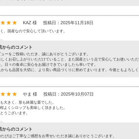
KAZ 様
投稿日：2025年11月18日
く、国産なので安心して頂いています。
店からのコメント
ビューをご投稿いただき、誠にありがとうございます。
味しくお召し上がりいただけていること、また国産という点で安心してお使いいただ
た。日々の食卓に安心をお届けできていましたら幸いです。
れからも品質を大切に、より良い商品づくりに努めてまいります。今後ともよろしく
やま 様
投稿日：2025年10月07日
も大きく、形も綺麗な栗でした。
程よくシロップも美味しく頂きました。
とうございます。
店からのコメント
のたびはご丁寧なご感想をお寄せいただき誠にありがとうございます。