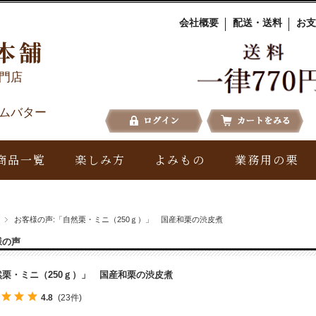
会社概要
配送・送料
お支
本舗
門店
ムバター
商品一覧
楽しみ方
よみもの
業務用の栗
お客様の声:「自然栗・ミニ（250ｇ）」 国産和栗の渋皮煮
様の声
然栗・ミニ（250ｇ）」 国産和栗の渋皮煮
4.8
(23件)