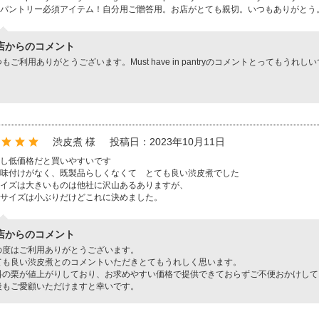
パントリー必須アイテム！自分用ご贈答用。お店がとても親切。いつもありがとう
店からのコメント
もご利用ありがとうございます。Must have in pantryのコメントとっても
。
渋皮煮 様
投稿日：2023年10月11日
し低価格だと買いやすいです
味付けがなく、既製品らしくなくて とても良い渋皮煮でした
イズは大きいものは他社に沢山あるありますが、
サイズは小ぶりだけどこれに決めました。
店からのコメント
の度はご利用ありがとうございます。
ても良い渋皮煮とのコメントいただきとてもうれしく思います。
料の栗が値上がりしており、お求めやすい価格で提供できておらずご不便おかけして
後もご愛顧いただけますと幸いです。