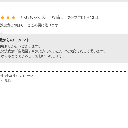
いわちゃん 様
投稿日：2022年01月13日
渋皮煮はやはり、ここの栗に限ります。
店からのコメント
利用ありがとうございます。
社の渋皮煮「自然栗」を気に入っていただけて大変うれしく思います。
れからもどうぞよろしくお願いいたします。
0件（全23件） 1/3ページ
次へ
最後へ