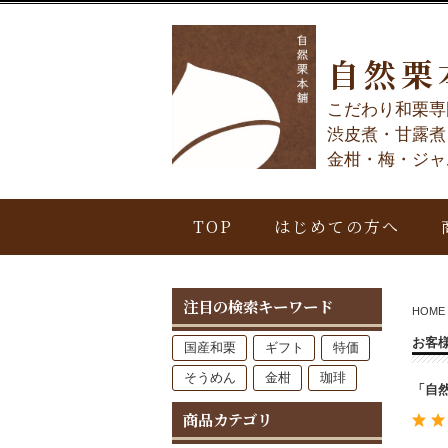
自然栗
こだわり和栗専
渋皮煮・甘露煮
金柑・梅・ジャ
TOP
はじめての方へ
注目の検索キーワード
HOME
お客
国産和栗
ギフト
特価
そうめん
金柑
珈琲
「自
商品カテゴリ