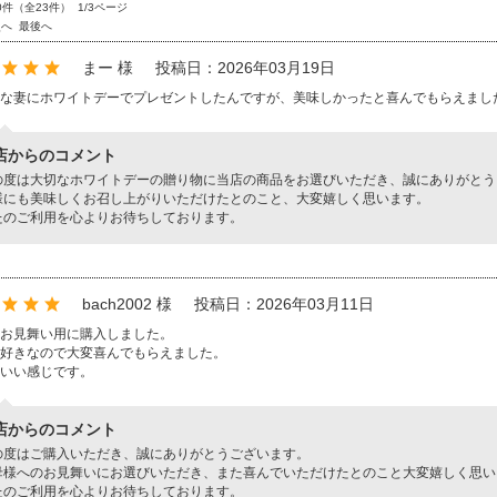
0件（全23件） 1/3ページ
次へ
最後へ
まー 様
投稿日：2026年03月19日
な妻にホワイトデーでプレゼントしたんですが、美味しかったと喜んでもらえまし
店からのコメント
の度は大切なホワイトデーの贈り物に当店の商品をお選びいただき、誠にありがとう
様にも美味しくお召し上がりいただけたとのこと、大変嬉しく思います。
たのご利用を心よりお待ちしております。
bach2002 様
投稿日：2026年03月11日
お見舞い用に購入しました。
好きなので大変喜んでもらえました。
いい感じです。
店からのコメント
の度はご購入いただき、誠にありがとうございます。
母様へのお見舞いにお選びいただき、また喜んでいただけたとのこと大変嬉しく思い
たのご利用を心よりお待ちしております。