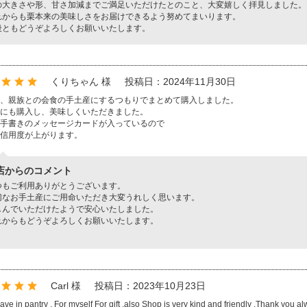
の大きさや形、甘さ加減までご満足いただけたとのこと、大変嬉しく拝見しました。
れからも栗本来の美味しさをお届けできるよう努めてまいります。
後ともどうぞよろしくお願いいたします。
くりちゃん 様
投稿日：2024年11月30日
、親族との会食の手土産にするつもりでまとめて購入しました。
にも購入し、美味しくいただきました。
手書きのメッセージカードが入っているので
信用度が上がります。
店からのコメント
つもご利用ありがとうございます。
切なお手土産にご用命いただき大変うれしく思います。
しんでいただけたようで安心いたしました。
れからもどうぞよろしくお願いいたします。
Carl 様
投稿日：2023年10月23日
ave in pantry . For myself For gift .also Shop is very kind and friendly .Thank you al