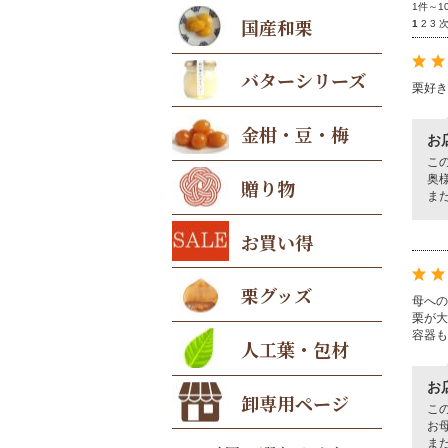
1件～1
国産和栗
1
2
3
バターシリーズ
栗好き
金柑・豆・梅
お
こ
奥
贈り物
ま
お買い得
栗グッズ
母への
栗が大
容器も
人工葉・包材
お
卸専用ページ
こ
お
ま