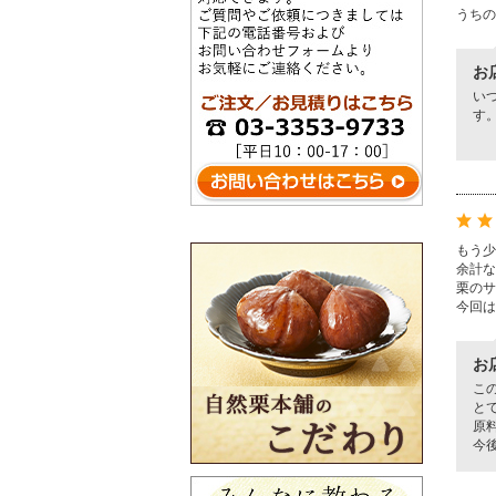
うちの
お
いつ
す
もう少
余計な
栗のサ
今回は
お
こ
と
原
今