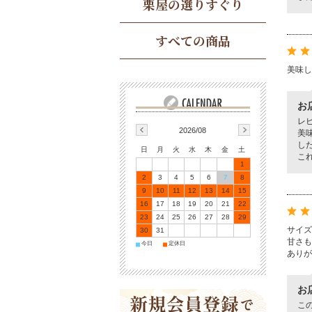
栗屋の選りすぐり
すべての商品
美味し
お
レ
2026/08
美
し
日
月
火
水
木
金
土
こ
1
2
3
4
5
6
7
8
9
10
11
12
13
14
15
16
17
18
19
20
21
22
23
24
25
26
27
28
29
サイズ
30
31
甘さも
今日
定休日
■
■
ありが
お
こ