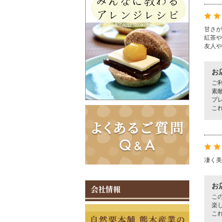
甘さが
紅茶や
友人や
お
ご
素
プ
こ
凄く美
お
会社情報
こ
楽
こ