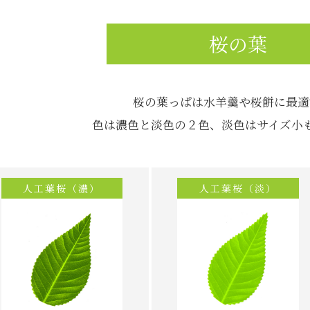
桜の葉
桜の葉っぱは水羊羹や桜餅に最適
色は濃色と淡色の２色、淡色はサイズ小
人工葉桜（濃）
人工葉桜（淡）