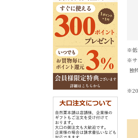
※低
※サ
独特
※2