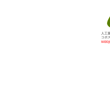
人工葉
コポ
¥490
(