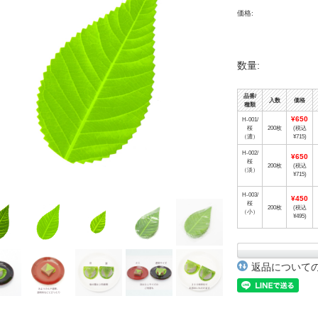
価格:
数量:
品番/
入数
価格
種類
¥650
H-001/
桜
200枚
(税込
（濃）
¥715)
H-002/
¥650
桜
200枚
(税込
（淡）
¥715)
H-003/
¥450
桜
200枚
(税込
（小）
¥495)
返品について