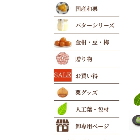
国産和栗
バターシリーズ
金柑・豆・梅
贈り物
お買い得
栗グッズ
人工葉・包材
卸専用ページ