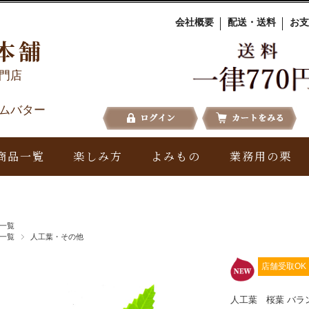
会社概要
配送・送料
お支
本舗
門店
ムバター
商品一覧
楽しみ方
よみもの
業務用の栗
一覧
一覧
人工葉・その他
店舗受取OK
人工葉 桜葉 バ