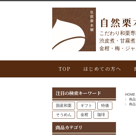
自然栗
こだわり和栗専
渋皮煮・甘霧煮
金柑・梅・ジャ
TOP
はじめての方へ
注目の検索キーワード
HOME
商品
商品
国産和栗
ギフト
特価
そうめん
金柑
珈琲
商品カテゴリ