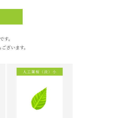
です。
もございます。
人工葉桜（淡）小