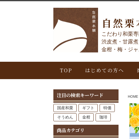
自然栗
こだわり和栗専
渋皮煮・甘露煮
金柑・梅・ジャ
TOP
はじめての方へ
注目の検索キーワード
HOME
国産和栗
ギフト
特価
そうめん
金柑
珈琲
商品カテゴリ