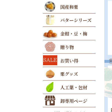
国産和栗
バターシリーズ
金柑・豆・梅
贈り物
お買い得
栗グッズ
人工葉・包材
卸専用ページ