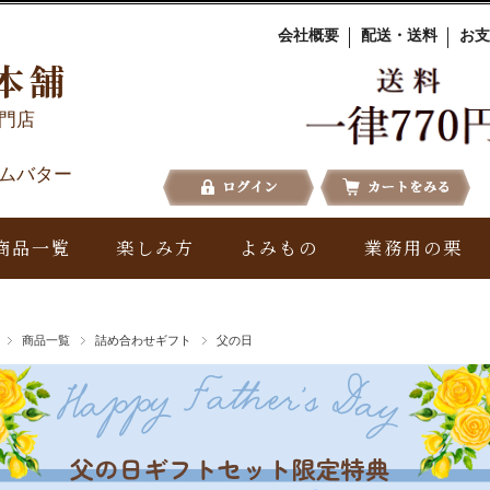
会社概要
配送・送料
お支
本舗
門店
ムバター
商品一覧
楽しみ方
よみもの
業務用の栗
商品一覧
詰め合わせギフト
父の日