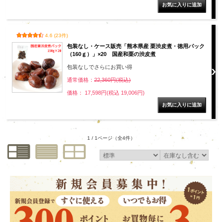
4.6 (23件)
包装なし・ケース販売「熊本県産 栗渋皮煮・徳用パック
（160ｇ）」×20 国産和栗の渋皮煮
包装なしでさらにお買い得
通常価格：
22,360円(税込)
価格： 17,598円(税込 19,006円)
1 / 1ページ
（全4件）