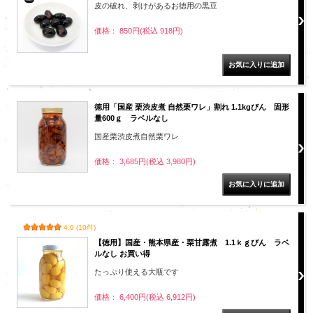
皮の破れ、剥けがあるお徳用の黒豆
価格： 850円(税込 918円)
徳用「国産 栗渋皮煮 自然栗ワレ」割れ 1.1kgびん 固形
量600ｇ ラベルなし
国産栗渋皮煮自然栗ワレ
価格： 3,685円(税込 3,980円)
4.9 (10件)
【徳用】国産・熊本県産・栗甘露煮 1.1ｋｇびん ラベ
ルなし お買い得
たっぷり使える大瓶です
価格： 6,400円(税込 6,912円)