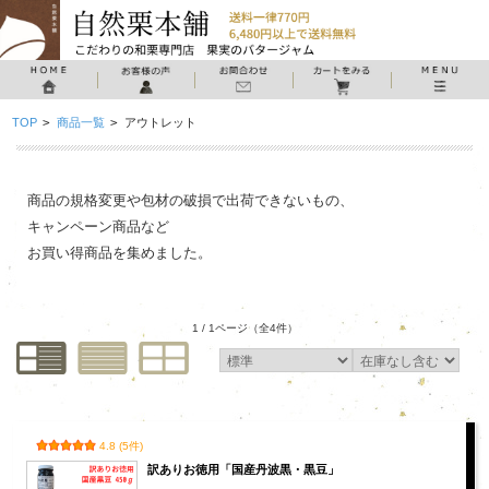
TOP
>
商品一覧
>
アウトレット
商品の規格変更や包材の破損で出荷できないもの、
キャンペーン商品など
お買い得商品を集めました。
1 / 1ページ
（全4件）
4.8 (5件)
訳ありお徳用「国産丹波黒・黒豆」