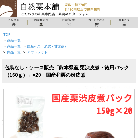
TOP
>
商品一覧
>
商品一覧
>
国産和栗（渋皮・甘露煮）
>
商品一覧
>
アウトレット
包装なし・ケース販売「熊本県産 栗渋皮煮・徳用パック
（160ｇ）」×20 国産和栗の渋皮煮