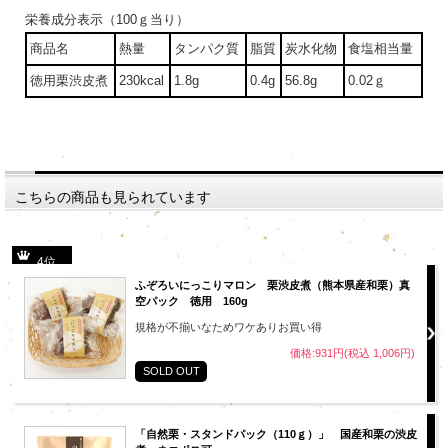
栄養成分表示（100ｇ当り）
商品名
熱量
タンパク質
脂質
炭水化物
食塩相当量
徳用栗渋皮煮
230kcal
1.8g
0.4g
56.8g
0.02ｇ
こちらの商品も見られています
4位
ふぞろいにっこりマロン 栗渋皮煮（熊本県産和栗）真
空パック 徳用 160g
規格が不揃いなためワケありお買い得
価格:931円(税込 1,006円)
SOLD OUT
「自然栗・スタンドパック（110ｇ）」 国産和栗の渋皮