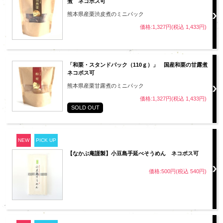
煮 ネコポス可
熊本県産栗渋皮煮のミニパック
価格:1,327円(税込 1,433円)
「和栗・スタンドパック（110ｇ）」 国産和栗の甘露煮
ネコポス可
熊本県産栗甘露煮のミニパック
価格:1,327円(税込 1,433円)
SOLD OUT
NEW
PICK UP
【なかぶ庵謹製】小豆島手延べそうめん ネコポス可
価格:500円(税込 540円)