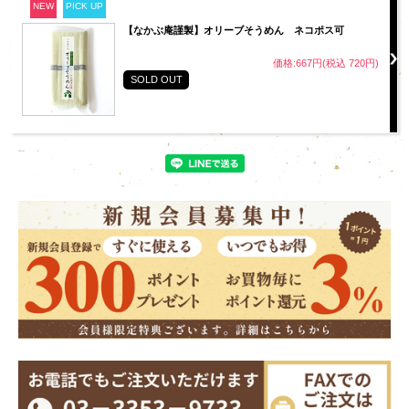
NEW
PICK UP
【なかぶ庵謹製】オリーブそうめん ネコポス可
価格:667円(税込 720円)
SOLD OUT