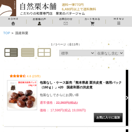
TOP
>
国産和栗
1 / 1ページ
（全11件）
4.6 (23件)
包装なし・ケース販売「熊本県産 栗渋皮煮・徳用パック
（160ｇ）」×20 国産和栗の渋皮煮
包装なしでさらにお買い得
通常価格：
22,360円(税込)
価格： 17,598円(税込 19,006円)