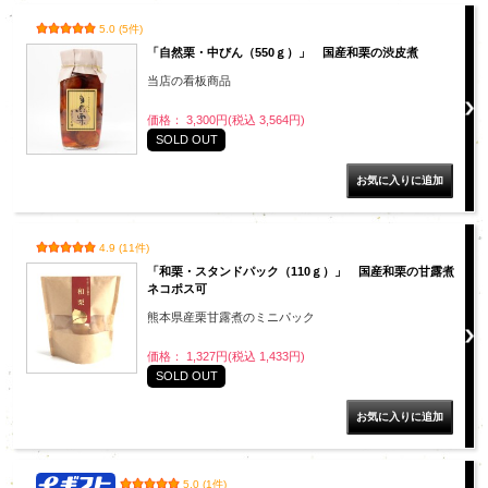
5.0 (5件)
「自然栗・中びん（550ｇ）」 国産和栗の渋皮煮
当店の看板商品
価格： 3,300円(税込 3,564円)
SOLD OUT
4.9 (11件)
「和栗・スタンドパック（110ｇ）」 国産和栗の甘露煮
ネコポス可
熊本県産栗甘露煮のミニパック
価格： 1,327円(税込 1,433円)
SOLD OUT
5.0 (1件)