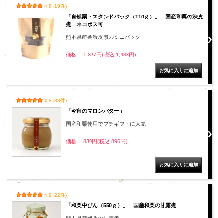
4.8 (19件)
「自然栗・スタンドパック（110ｇ）」 国産和栗の渋皮
煮 ネコポス可
熊本県産栗渋皮煮のミニパック
価格： 1,327円(税込 1,433円)
4.8 (38件)
「今宵のマロンバター」
国産和栗使用でプチギフトに人気
価格： 830円(税込 896円)
4.9 (22件)
「和栗中びん（550ｇ）」 国産和栗の甘露煮