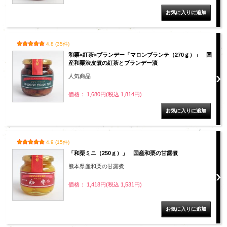
4.8 (35件)
和栗×紅茶×ブランデー「マロンブランテ（270ｇ）」 国
産和栗渋皮煮の紅茶とブランデー漬
人気商品
価格： 1,680円(税込 1,814円)
4.9 (15件)
「和栗ミニ（250ｇ）」 国産和栗の甘露煮
熊本県産和栗の甘露煮
価格： 1,418円(税込 1,531円)