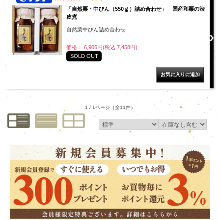
「自然栗・中びん（550ｇ）詰め合わせ」 国産和栗の渋
皮煮
自然栗中びん詰め合わせ
価格： 6,906円(税込 7,458円)
SOLD OUT
1 / 1ページ
（全11件）