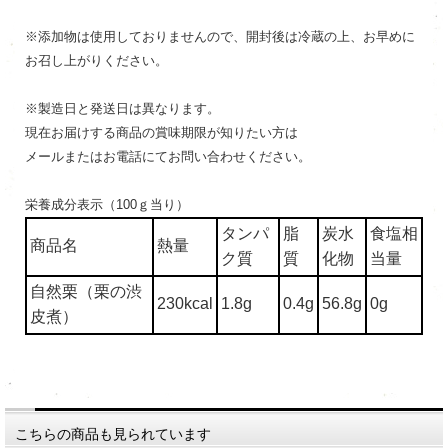
※添加物は使用しておりませんので、開封後は冷蔵の上、お早めに
お召し上がりください。
※製造日と発送日は異なります。
現在お届けする商品の賞味期限が知りたい方は
メールまたはお電話にてお問い合わせください。
栄養成分表示（100ｇ当り）
タンパ
脂
炭水
食塩相
商品名
熱量
ク質
質
化物
当量
自然栗（栗の渋
230kcal
1.8g
0.4g
56.8g
0g
皮煮）
こちらの商品も見られています