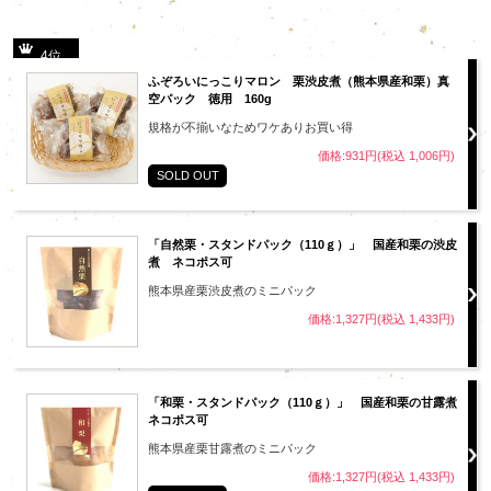
4位
ふぞろいにっこりマロン 栗渋皮煮（熊本県産和栗）真
空パック 徳用 160g
規格が不揃いなためワケありお買い得
価格:931円(税込 1,006円)
SOLD OUT
「自然栗・スタンドパック（110ｇ）」 国産和栗の渋皮
煮 ネコポス可
熊本県産栗渋皮煮のミニパック
価格:1,327円(税込 1,433円)
「和栗・スタンドパック（110ｇ）」 国産和栗の甘露煮
ネコポス可
熊本県産栗甘露煮のミニパック
価格:1,327円(税込 1,433円)