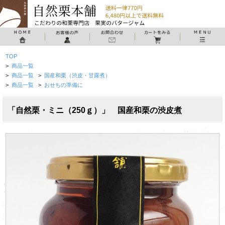
TOP
>
商品一覧
>
商品一覧
>
国産和栗（渋皮・甘露煮）
>
商品一覧
>
おせちの準備に
「自然栗・ミニ（250ｇ）」 国産和栗の渋皮煮