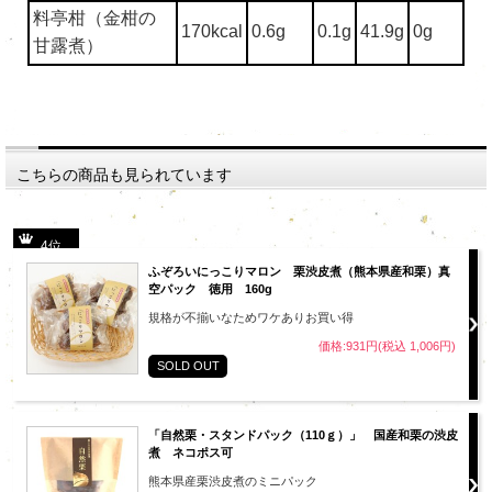
料亭柑（金柑の
170kcal
0.6g
0.1g
41.9g
0g
甘露煮）
こちらの商品も見られています
4位
ふぞろいにっこりマロン 栗渋皮煮（熊本県産和栗）真
空パック 徳用 160g
規格が不揃いなためワケありお買い得
価格:931円(税込 1,006円)
SOLD OUT
「自然栗・スタンドパック（110ｇ）」 国産和栗の渋皮
煮 ネコポス可
熊本県産栗渋皮煮のミニパック