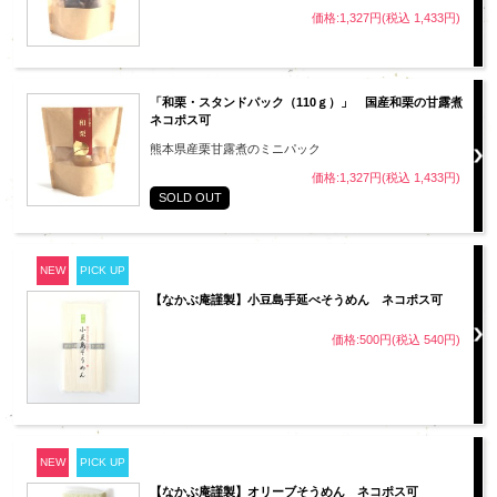
価格:1,327円(税込 1,433円)
「和栗・スタンドパック（110ｇ）」 国産和栗の甘露煮
ネコポス可
熊本県産栗甘露煮のミニパック
価格:1,327円(税込 1,433円)
SOLD OUT
NEW
PICK UP
【なかぶ庵謹製】小豆島手延べそうめん ネコポス可
価格:500円(税込 540円)
NEW
PICK UP
【なかぶ庵謹製】オリーブそうめん ネコポス可