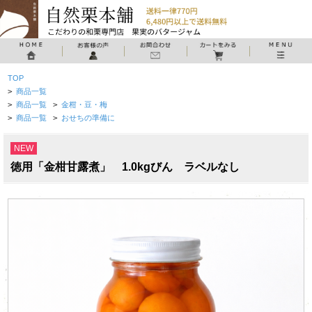
TOP
>
商品一覧
>
商品一覧
>
金柑・豆・梅
>
商品一覧
>
おせちの準備に
NEW
徳用「金柑甘露煮」 1.0kgびん ラベルなし