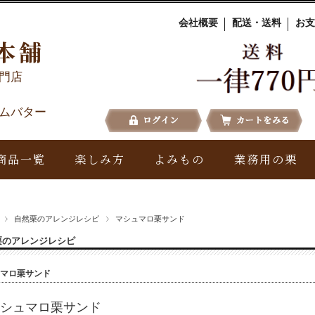
会社概要
配送・送料
お支
本舗
門店
ムバター
商品一覧
楽しみ方
よみもの
業務用の栗
自然栗のアレンジレシピ
マシュマロ栗サンド
栗のアレンジレシピ
マロ栗サンド
シュマロ栗サンド