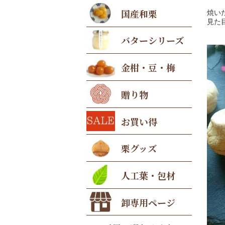
国産和栗
焼い
見た
バターシリーズ
金柑・豆・梅
贈り物
お買い得
栗グッズ
人工葉・包材
卸専用ページ