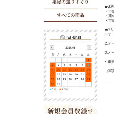
栗屋の選りすぐり
■材料
・市
すべての商品
・栗
・市
■作
1.
2.オ
2026/08
3.
日
月
火
水
木
金
土
1
4.
2
3
4
5
6
7
8
9
10
11
12
13
14
15
（写真
16
17
18
19
20
21
22
23
24
25
26
27
28
29
30
31
今日
定休日
■
■