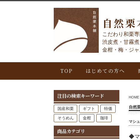
自然栗
こだわり和栗専
渋皮煮・甘霧煮
金柑・梅・ジャ
TOP
はじめての方へ
注目の検索キーワード
HOME
自然
国産和栗
ギフト
特価
そうめん
金柑
珈琲
マシュ
商品カテゴリ
◆マ