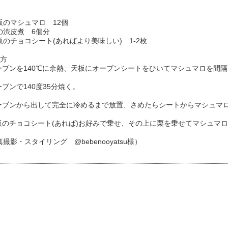
販のマシュマロ 12個
の渋皮煮 6個分
販のチョコシート(あればより美味しい) 1-2枚
り方
オーブンを140℃に余熱、天板にオーブンシートをひいてマシュマロを間
ーブンで140度35分焼く。
オーブンから出して完全に冷めるまで放置、さめたらシートからマシュマ
市販のチョコシート(あれば)お好みで乗せ、その上に栗を乗せてマシュマ
撮影・スタイリング @bebenooyatsu様）