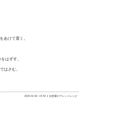
隔をあけて置く。
ロをはずす。
ロではさむ。
2020.02.04
15:54
自然栗のアレンジレシピ