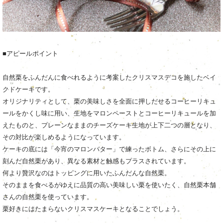
■アピールポイント
自然栗をふんだんに食べれるように考案したクリスマスデコを施したベイ
クドケーキです。
オリジナリティとして、栗の美味しさを全面に押しだせるコーヒーリキュ
ールをかくし味に用い、生地をマロンペーストとコーヒーリキュールを加
えたものと、プレーンなままのチーズケーキ生地が上下二つの層となり、
その対比が楽しめるようになっています。
ケーキの底には「今宵のマロンバター」で練ったボトム、さらにその上に
刻んだ自然栗があり、異なる素材と触感もプラスされています。
何より贅沢なのはトッピングに用いたふんだんな自然栗。
そのままを食べるがゆえに品質の高い美味しい栗を使いたく、自然栗本舗
さんの自然栗を使っています。
栗好きにはたまらないクリスマスケーキとなることでしょう。