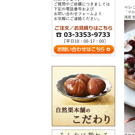
≪レ
「マロ
溝尾 