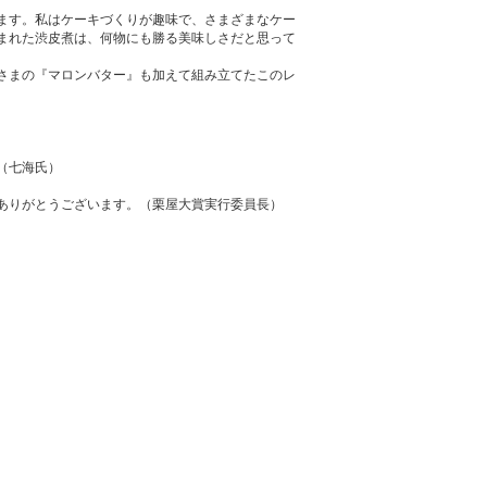
ます。私はケーキづくりが趣味で、さまざまなケー
まれた渋皮煮は、何物にも勝る美味しさだと思って
さまの『マロンバター』も加えて組み立てたこのレ
（七海氏）
ありがとうございます。（栗屋大賞実行委員長）