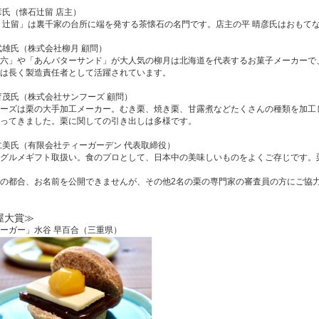
彦氏（懐石辻留 店主）
 辻留」は裏千家の台所に端を発する茶懐石の名門です。店主の平 晴彦氏はおもて
武雄氏（株式会社柳月 顧問）
六」や「あんバターサンド」が大人気の柳月は北海道を代表するお菓子メーカーで
は長く製造責任者として活躍されています。
育茂氏（株式会社サンフーズ 顧問）
ーズは栗の大手加工メーカー。むき栗、焼き栗、甘露煮などたくさんの種類を加工
ってきました。栗に関しての引き出しは多様です。
仁美氏（有限会社ティーガーデン 代表取締役）
グルメギフト取扱い。食のプロとして、日本中の美味しいものをよくご存じです。
の都合、お名前を公開できませんが、その他2名の栗の専門家の審査員の方にご協
屋大賞≫
ーガー」水谷 早百合（三重県）