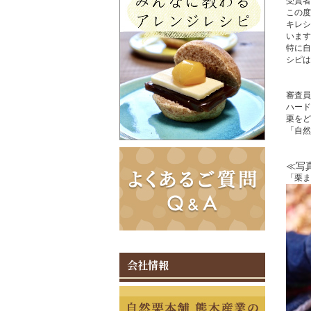
受賞者
この度
キレシ
います
特に自
シピは
審査員
ハード
栗をど
「自然
≪写
「栗ま
会社情報