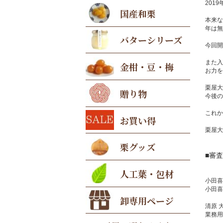
201
国産和栗
本来な
年は無
バターシリーズ
今回開
また入
金柑・豆・梅
お力を
栗屋大
贈り物
今後の
これか
お買い得
栗屋大
栗グッズ
■審
人工葉・包材
小田喜
小田喜
卸専用ページ
清原 
業務用