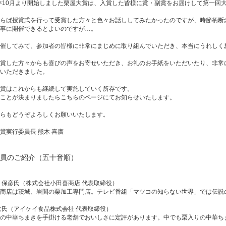
9年10月より開始しました栗屋大賞は、入賞した皆様に賞・副賞をお届けして第一回
らば授賞式を行って受賞した方々と色々お話ししてみたかったのですが、時節柄断
事に開催できるとよいのですが…。
催してみて、参加者の皆様に非常にまじめに取り組んでいただき、本当にうれしく
賞した方々からも喜びの声をお寄せいただき、お礼のお手紙をいただいたり、非常
いただきました。
賞はこれからも継続して実施していく所存です。
ことが決まりましたらこちらのページにてお知らせいたします。
らもどうぞよろしくお願いいたします。
賞実行委員長 熊木 喜廣
査員のご紹介（五十音順）
 保彦氏（株式会社小田喜商店 代表取締役）
商店は茨城、岩間の栗加工専門店。テレビ番組「マツコの知らない世界」では伝説
大氏（アイケイ食品株式会社 代表取締役）
の中華ちまきを手掛ける老舗でおいしさに定評があります。中でも栗入りの中華ち