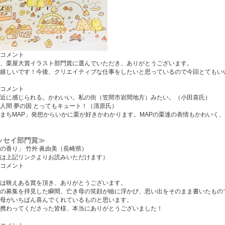
コメント
、栗屋大賞イラスト部門賞に選んでいただき、ありがとうございます。
嬉しいです！今後、クリエイティブな仕事をしたいと思っているので今回とてもい
コメント
近に感じられる。かわいい。私の街（笠間市岩間地方）みたい。（小田喜氏）
人間 夢の国 とってもキュート！（清原氏）
まちMAP」発想からいかに栗が好きかわかります。MAPの栗達の表情もかわいく
ッセイ部門賞≫
の香り」 竹外 眞由美（長崎県）
は上記リンクよりお読みいただけます）
コメント
は映えある賞を頂き、ありがとうございます。
の募集を拝見した瞬間、亡き母の笑顔が瞼に浮かび、思い出をそのまま書いたもの
母がいちばん喜んでくれているものと思います。
携わってくださった皆様、本当にありがとうございました！