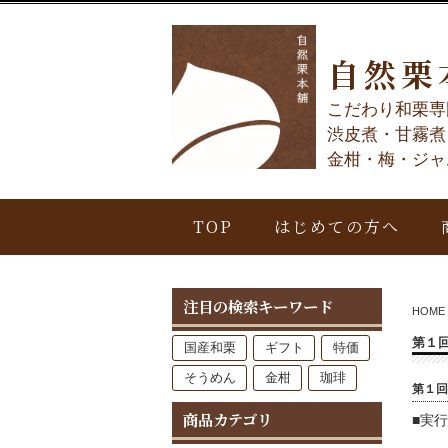
自然栗
こだわり和栗専
渋皮煮・甘霧煮
金柑・梅・ジャ
TOP
はじめての方へ
注目の検索キーワード
HOME
第１
国産和栗
ギフト
特価
そうめん
金柑
珈琲
第１回
商品カテゴリ
■実