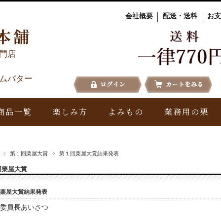
会社概要
配送・送料
お支
本舗
門店
ムバター
商品一覧
楽しみ方
よみもの
業務用の栗
第１回栗屋大賞
第１回栗屋大賞結果発表
回栗屋大賞
栗屋大賞結果発表
行委員長あいさつ