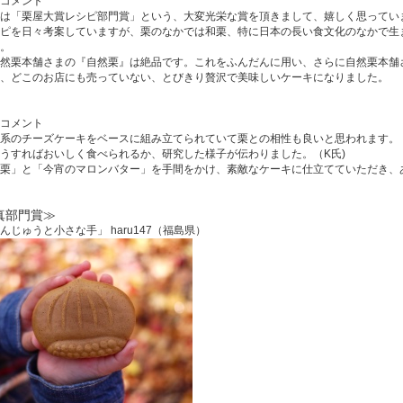
コメント
は「栗屋大賞レシピ部門賞」という、大変光栄な賞を頂きまして、嬉しく思ってい
ピを日々考案していますが、栗のなかでは和栗、特に日本の長い食文化のなかで生
。
然栗本舗さまの『自然栗』は絶品です。これをふんだんに用い、さらに自然栗本舗
、どこのお店にも売っていない、とびきり贅沢で美味しいケーキになりました。
コメント
系のチーズケーキをベースに組み立てられていて栗との相性も良いと思われます。
うすればおいしく食べられるか、研究した様子が伝わりました。（K氏)
栗」と「今宵のマロンバター」を手間をかけ、素敵なケーキに仕立てていただき、
真部門賞≫
んじゅうと小さな手」 haru147（福島県）