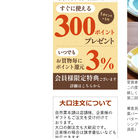
受賞者
この度
嬉しく
第二回
審査員
栗バー
バター
シンプ
員長）