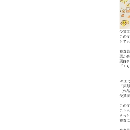
受賞者
この度
とても
審査員
栗が身
栗好き
「くり
≪エ
「笑顔
（作品
受賞者
この度
こちら
きっと
審査に