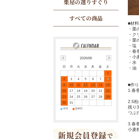
栗屋の選りすぐり
すべての商品
■材料
・栗
・ク
・栗
・塩
・春
・小
2026/08
・水
日
月
火
水
木
金
土
・油
1
2
3
4
5
6
7
8
■作
9
10
11
12
13
14
15
1.
16
17
18
19
20
21
22
23
24
25
26
27
28
29
2.
30
31
残り
今日
定休日
■
■
つぶ
3.
小麦