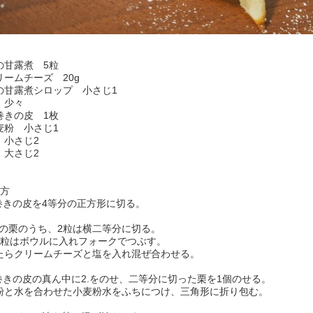
の甘露煮 5粒
リームチーズ 20g
の甘露煮シロップ 小さじ1
 少々
巻きの皮 1枚
麦粉 小さじ1
 小さじ2
 大さじ2
り方
春巻きの皮を4等分の正方形に切る。
5粒の栗のうち、2粒は横二等分に切る。
3粒はボウルに入れフォークでつぶす。
たらクリームチーズと塩を入れ混ぜ合わせる。
春巻きの皮の真ん中に2.をのせ、二等分に切った栗を1個のせる。
粉と水を合わせた小麦粉水をふちにつけ、三角形に折り包む。