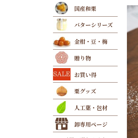
国産和栗
バターシリーズ
金柑・豆・梅
贈り物
お買い得
栗グッズ
人工葉・包材
卸専用ページ