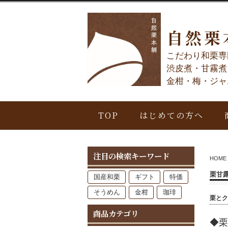
自然栗
こだわり和栗専
渋皮煮・甘霧煮
金柑・梅・ジャ
TOP
はじめての方へ
注目の検索キーワード
HOME
栗甘
国産和栗
ギフト
特価
そうめん
金柑
珈琲
栗とク
商品カテゴリ
◆栗