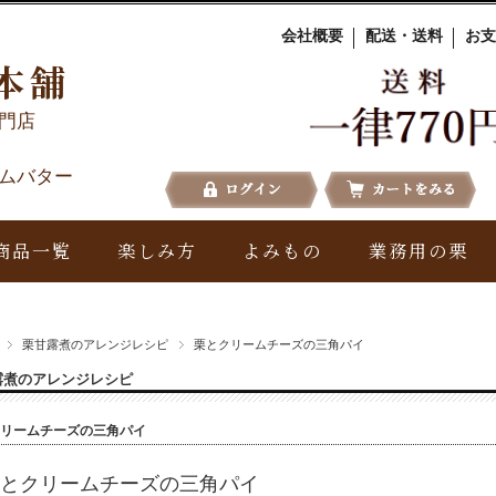
会社概要
配送・送料
お支
本舗
門店
ムバター
商品一覧
楽しみ方
よみもの
業務用の栗
栗甘露煮のアレンジレシピ
栗とクリームチーズの三角パイ
露煮のアレンジレシピ
リームチーズの三角パイ
とクリームチーズの三角パイ